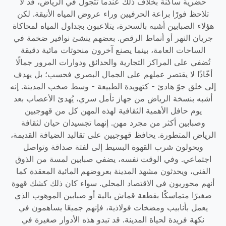
حضرية ساكنة بخلاف ذلك عندما تتجول في الرياض، قد لا
تلاحظ فورًا براعة الحرفيين وراء عروض المياه الأنيقة. لكن
هؤلاء الصبابين أشبه بالسحرة، يتلاعبون بجداول المياه لمحاكاة
جريان النهر أو أنماط الرقص. بعضهم ينشئ نوافير ضخمة في
الساحات العامة، بينما يصنع آخرون منحوتات مائية دقيقة
تُضفي على المراكز التجارية والحدائق ودوارات المرور جمالًا
أخّاذًا لا يقتصر عملهم على الجمال البصري فحسب؛ بل يهدف
إلى خلق جوّ هادئ - كتهويدة الطبيعة - وسط صخب المدينة. إنه
أشبه بنسخة الرياض من جهاز تأمل سري، يُهدئ الأعصاب بعد
يوم حافل الأهمية الثقافية لهذه المهن كل من قهوجيين
وصبابين أكثر من مجرد مهن. إنهما تجسيدان حيان لثقافة
الرياض المتطورة. يحافظ قهوجيين على تقاليد الضيافة القديمة،
ويحولون شرب القهوة البسيط إلى لفتة صداقة وتواصل
اجتماعي. وفي الوقت نفسه، يضفي صبابين لمسة من الذوق
الفني، ويحدثون مشهد المدينة بعروضهم المائية المعقدة كما
أنهم محوريون في الاقتصاد المحلي. سواء كان ذلك كشك قهوة
صغيرًا متماسكًا بقطعة قماش بالية أو صبابين الموهوب الذي
يعمل بأنابيب ومضخات فولاذية، فإنهم جميعًا يساهمون في
نكهة فريدة لحياة المدينة. قد تبدو هذه الأدوار صغيرة في