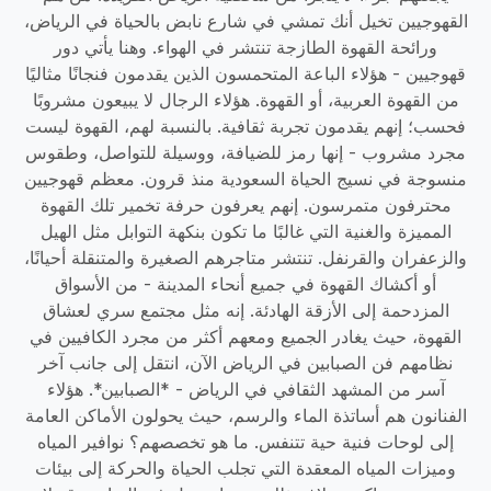
القهوجيين تخيل أنك تمشي في شارع نابض بالحياة في الرياض،
ورائحة القهوة الطازجة تنتشر في الهواء. وهنا يأتي دور
قهوجيين - هؤلاء الباعة المتحمسون الذين يقدمون فنجانًا مثاليًا
من القهوة العربية، أو القهوة. هؤلاء الرجال لا يبيعون مشروبًا
فحسب؛ إنهم يقدمون تجربة ثقافية. بالنسبة لهم، القهوة ليست
مجرد مشروب - إنها رمز للضيافة، ووسيلة للتواصل، وطقوس
منسوجة في نسيج الحياة السعودية منذ قرون. معظم قهوجيين
محترفون متمرسون. إنهم يعرفون حرفة تخمير تلك القهوة
المميزة والغنية التي غالبًا ما تكون بنكهة التوابل مثل الهيل
والزعفران والقرنفل. تنتشر متاجرهم الصغيرة والمتنقلة أحيانًا،
أو أكشاك القهوة في جميع أنحاء المدينة - من الأسواق
المزدحمة إلى الأزقة الهادئة. إنه مثل مجتمع سري لعشاق
القهوة، حيث يغادر الجميع ومعهم أكثر من مجرد الكافيين في
نظامهم فن الصبابين في الرياض الآن، انتقل إلى جانب آخر
آسر من المشهد الثقافي في الرياض - *الصبابين*. هؤلاء
الفنانون هم أساتذة الماء والرسم، حيث يحولون الأماكن العامة
إلى لوحات فنية حية تتنفس. ما هو تخصصهم؟ نوافير المياه
وميزات المياه المعقدة التي تجلب الحياة والحركة إلى بيئات