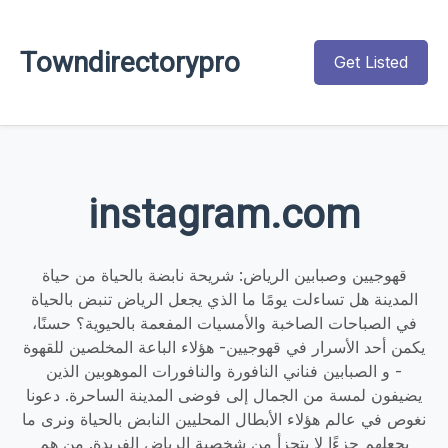
Towndirectorypro
Get Listed
instagram.com
قهوجيين وصبابين الرياض: شريحة نابضة بالحياة من حياة
المدينة هل تساءلت يومًا ما الذي يجعل الرياض تنبض بالحياة
في الصباحات الصاخبة والأمسيات المفعمة بالحيوية؟ حسنًا،
يكمن أحد الأسرار في قهوجيين- هؤلاء الباعة المخلصين للقهوة
- و الصبابين فناني النافورة والنافورات الموهوبين الذين
يضيفون لمسة من الجمال إلى فوضى المدينة الساحرة. دعونا
نغوص في عالم هؤلاء الأبطال المحليين النابض بالحياة ونرى ما
يجعلهم جزءًا لا يتجزأ من شخصية الرياض الفريدة. من هم