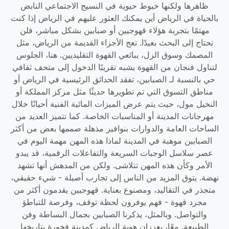
ظاهرها ولكنها خيوط حيوية في النسيج الاجتماعي النابض
بالحياة في الرياض أين يمكنك العثور عليهم في الرياض إذا كنت
مهتمًا بتجربة هؤلاء قهوجيين أو صبابين بشكل مباشر، فلن
تحتاج إلى البحث بعيدًا. تعج الأجزاء القديمة من الرياض، مثل
المصمك وسوق الزل، ببائعي القهوة التقليديين. هنا، الجلوس
لتناول فنجان من القهوة يشبه تقريبًا الدخول إلى متحف ثقافي
حي بالنسبة لـ الصبابين، تفقد الحدائق الرئيسية في الرياض أو
مناطق التسوق التي تم تطويرها حديثًا مثل مركز المملكة أو
النخيل مول، حيث يتم عرض الميزات المائية الفنية أحيانًا خلال
مهرجانات المدينة أو المناسبات الخاصة. كما تتميز العديد من
الساحات العامة والدوارات بنوافير مذهلة صممها بعض من أكثر
الصبابين موهبة في المدينة لماذا هذه المهن مهمة اليوم في
عصر سلاسل الوجبات السريعة والتفاعلات الرقمية، قد يبدو
الأمر وكأن هذه المهن تتلاشى. ولكن من المدهش أنها تشهد
نهضة. يتوق المزيد من الناس إلى تجارب أصيلة - شيء حقيقي،
متجذر في التقاليد، ومصنوع بعناية. قهوجيين يقدمون أكثر من
مجرد قهوة - فهم يوفرون لحظة توقف، وفرصة للتباطؤ
والتواصل. وبالمثل، يذكرنا الصبابين بجمال البساطة وفن
الطبيعة. معًا، يعززان هوية الرياض كمدينة فخورة بتاريخها