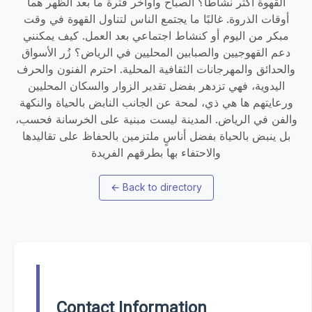
القهوة أكثر نشاطًا؟ الصباح وأواخر فترة ما بعد الظهر هما
أوقات الذروة. غالبًا ما يجتمع الناس لتناول القهوة في وقت
مبكر من اليوم أو كنشاط اجتماعي بعد العمل. كيف يمكنني
دعم القهوجيين والصبابين المحليين في الرياض؟ زُر الأسواق
والحدائق والمهرجانات الثقافية المحلية. احترم الفنون والحرف
اليدوية، فهي تزدهر بفضل تقدير الزوار والسكان المحليين
ورعايتهم ها هي ذي، لمحة عن الجانب النابض بالحياة والنكهة
والفن في الرياض. المدينة ليست مبنية على الخرسانة فحسب،
بل ينبض بالحياة بفضل أناسٍ ملتزمين بالحفاظ على تقاليدها
والاحتفاء بها بطرقهم الفريدة
←
Back to directory
Contact Information