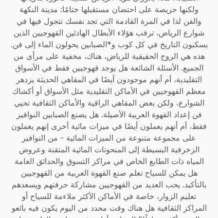
ولكنها حريصة على احتضان مستقبلها ختامًا: مدينة النكهة
والفن لذا في المرة القادمة التي تجد نفسك تتجول فيها في
شوارع الرياض، ترقب هؤلاء الأبطال الهادئين القهوجيين الذين
يسكبون التاريخ في كل كوب و*الصبابين يحولون الماء إلى فن.
هذه هي الروح الحقيقية للرياض، هناك، مخفية على مرأى من
الجميع. الأسئلة الشائعة هل يوجد قهوجيين فقط في الأسواق
التقليدية، أم أنهم موجودون أيضًا في المقاهي الحديثة يزدهر
معظم القهوجيين في الأماكن التقليدية مثل الأسواق أو أكشاك
الشوارع، ولكن بعض المقاهي الراقية والأماكن الثقافية تحيي
فن إعداد القهوة العربية الأصيلة. هل يصنع الصبابين النوافير
فقط، أم أنهم يعملون أيضًا في ميزات مائية أخرى إنهم يعملون
على مجموعة متنوعة من الميزات المائية - من النوافير
الزخرفية البسيطة إلى المنحوتات المائية المتقنة وعروض
المياه ذات الطابع الخاص في مراكز التسوق والحدائق العامة
هل يمكن للسياح تعلم صنع القهوة العربية من القهوجيين
بالتأكيد. يحب العديد من القهوجيين مشاركة حرفتهم ويسعدهم
تعليم الزوار، خاصة في الأماكن الأكثر ملاءمة للسياح أو
المراكز الثقافية هل هناك وقت محدد من اليوم يكون فيه بائعو